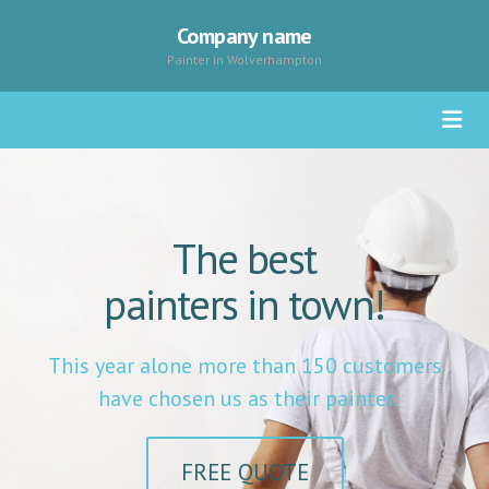
Company name
Painter in Wolverhampton
The best
painters in town!
This year alone more than 150 customers
have chosen us as their painter.
FREE QUOTE